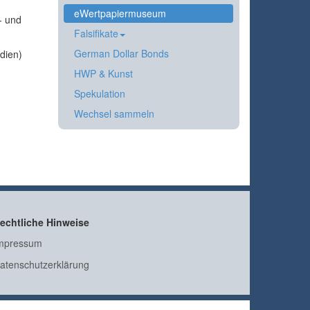
eWertpapiermuseum
- und
Falsifikate
German Dollar Bonds
dien)
HWP & Kunst
Spekulation
Wechsel sammeln
echtliche Hinweise
mpressum
atenschutzerklärung