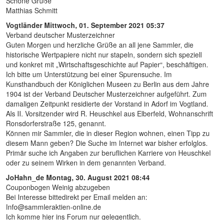
Schöne Grüße
Matthias Schmitt
Vogtländer
Mittwoch, 01. September 2021 05:37
Verband deutscher Musterzeichner
Guten Morgen und herzliche Grüße an all jene Sammler, die
historische Wertpapiere nicht nur stapeln, sondern sich speziell
und konkret mit „Wirtschaftsgeschichte auf Papier“, beschäftigen.
Ich bitte um Unterstützung bei einer Spurensuche. Im
Kunsthandbuch der Königlichen Museen zu Berlin aus dem Jahre
1904 ist der Verband Deutscher Musterzeichner aufgeführt. Zum
damaligen Zeitpunkt residierte der Vorstand in Adorf im Vogtland.
Als II. Vorsitzender wird R. Heuschkel aus Elberfeld, Wohnanschrift
Ronsdorferstraße 125, genannt.
Können mir Sammler, die in dieser Region wohnen, einen Tipp zu
diesem Mann geben? Die Suche im Internet war bisher erfolglos.
Primär suche ich Angaben zur beruflichen Karriere von Heuschkel
oder zu seinem Wirken in dem genannten Verband.
JoHahn_de
Montag, 30. August 2021 08:44
Couponbogen Weinig abzugeben
Bei Interesse bittedirekt per Email melden an:
Info@sammleraktien-online.de
Ich komme hier ins Forum nur gelegentlich.