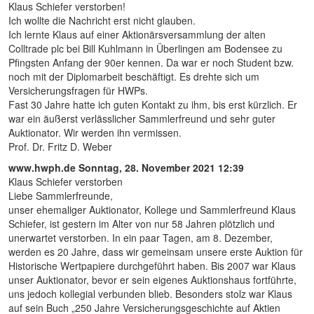
Klaus Schiefer verstorben!
Ich wollte die Nachricht erst nicht glauben.
Ich lernte Klaus auf einer Aktionärsversammlung der alten
Colltrade plc bei Bill Kuhlmann in Überlingen am Bodensee zu
Pfingsten Anfang der 90er kennen. Da war er noch Student bzw.
noch mit der Diplomarbeit beschäftigt. Es drehte sich um
Versicherungsfragen für HWPs.
Fast 30 Jahre hatte ich guten Kontakt zu ihm, bis erst kürzlich. Er
war ein äußerst verlässlicher Sammlerfreund und sehr guter
Auktionator. Wir werden ihn vermissen.
Prof. Dr. Fritz D. Weber
www.hwph.de
Sonntag, 28. November 2021 12:39
Klaus Schiefer verstorben
Liebe Sammlerfreunde,
unser ehemaliger Auktionator, Kollege und Sammlerfreund Klaus
Schiefer, ist gestern im Alter von nur 58 Jahren plötzlich und
unerwartet verstorben. In ein paar Tagen, am 8. Dezember,
werden es 20 Jahre, dass wir gemeinsam unsere erste Auktion für
Historische Wertpapiere durchgeführt haben. Bis 2007 war Klaus
unser Auktionator, bevor er sein eigenes Auktionshaus fortführte,
uns jedoch kollegial verbunden blieb. Besonders stolz war Klaus
auf sein Buch „250 Jahre Versicherungsgeschichte auf Aktien