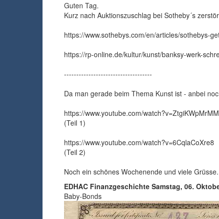
Guten Tag.
Kurz nach Auktionszuschlag bei Sotheby´s zerstörte
https://www.sothebys.com/en/articles/sothebys-ge
https://rp-online.de/kultur/kunst/banksy-werk-schre
------------------------------------
Da man gerade beim Thema Kunst ist - anbei noch
https://www.youtube.com/watch?v=ZtgiKWpMrMM
(Teil 1)
https://www.youtube.com/watch?v=6CqlaCoXre8
(Teil 2)
Noch ein schönes Wochenende und viele Grüsse.
EDHAC Finanzgeschichte
Samstag, 06. Oktobe
Baby-Bonds