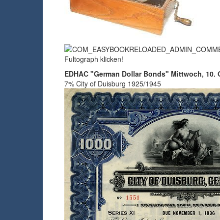
Fultograph klicken!
EDHAC "German Dollar Bonds"
Mittwoch, 10. 
7% City of Duisburg 1925/1945