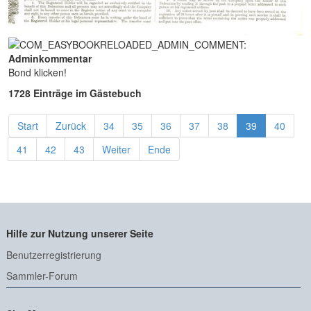
Adminkommentar
Bond klicken!
1728 Einträge im Gästebuch
Start
Zurück
34
35
36
37
38
39
40
41
42
43
Weiter
Ende
Hilfe zur Nutzung unserer Seite
Benutzerregistrierung
Sammler-Forum