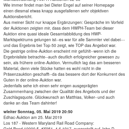
Wie immer findet man bei Dieter Engel auf seiner Homepage
einen diesmal etwas knapp ausgefallenen sehr objektiven
Auktionsbericht.
Aus meiner Sicht nur knappe Ergänzungen: Gespräche im Vorfeld
der Auktionen zeigten mir, dass dem HWPH-Team bei dieser
Auktion eine quasi ideale Gesamtabbildung des HWP-
Marktspektrums gelungen ist--es war für alle Sammler viel dabei---
und das Ergebnis bei Top-50 zeigt, wie TOP das Angebot war.
Die gestrige online-Auktion erscheint mir gefühlt--wenn ich die
Ergebnisliste betrachte--auch deutlich erfolgreicher gewesen zu
sein, als frühere online-Auktion. Vermutlich lag das am besseren
Material, denn viele Stücke hatten es wohl nicht in die
Präsenzauktion geschafft--da das bessere dort der Konkurrent des
Guten in der online-Auktion war.
Jedenfalls sehe ich einen sehr engen ausgeprägten
Zusammenhang zwischen der Qualität des Angebots und der
Zuschlagsquote. Glückwunsch an Matthias, Volker--und auch
danke an das Team dahinter!
wleiter
Sonntag, 05. Mai 2019 20:50
Edhac-Auktion am 25. Mai 2019
Los 187 - Western Maryland Rail Road Company:
Gold Bond 10000 $, #X951, 4.6.1917, ausgestellt auf John D.