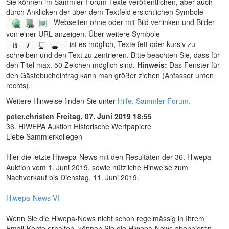
Sie können im Sammler-Forum Texte veröffentlichen, aber auch
durch Anklicken der über dem Textfeld ersichtlichen Symbole
Webseiten ohne oder mit Bild verlinken und Bilder
von einer URL anzeigen. Über weitere Symbole
ist es möglich, Texte fett oder kursiv zu
schreiben und den Text zu zentrieren. Bitte beachten Sie, dass für
den Titel max. 50 Zeichen möglich sind.
Hinweis:
Das Fenster für
den Gästebucheintrag kann man größer ziehen (Anfasser unten
rechts).
Weitere Hinweise finden Sie unter
Hilfe: Sammler-Forum.
peter.christen
Freitag, 07. Juni 2019 18:55
36. HIWEPA Auktion Historische Wertpapiere
Liebe Sammlerkollegen
Hier die letzte Hiwepa-News mit den Resultaten der 36. Hiwepa
Auktion vom 1. Juni 2019, sowie nützliche Hinweise zum
Nachverkauf bis Dienstag, 11. Juni 2019.
Hiwepa-News VI
Wenn Sie die Hiwepa-News nicht schon regelmässig in Ihrem
Email-Konto erhalten, können Sie die Hiwepa-News abonnieren.