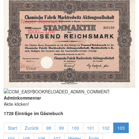
Adminkommentar
Aktie klicken!
1728 Einträge im Gästebuch
Start
Zurück
98
99
100
101
102
103
104
105
106
107
Weiter
Ende