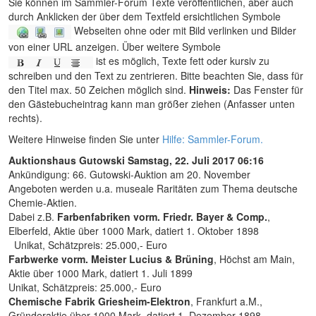
Sie können im Sammler-Forum Texte veröffentlichen, aber auch
durch Anklicken der über dem Textfeld ersichtlichen Symbole
Webseiten ohne oder mit Bild verlinken und Bilder
von einer URL anzeigen. Über weitere Symbole
ist es möglich, Texte fett oder kursiv zu
schreiben und den Text zu zentrieren. Bitte beachten Sie, dass für
den Titel max. 50 Zeichen möglich sind.
Hinweis:
Das Fenster für
den Gästebucheintrag kann man größer ziehen (Anfasser unten
rechts).
Weitere Hinweise finden Sie unter
Hilfe: Sammler-Forum.
Auktionshaus Gutowski
Samstag, 22. Juli 2017 06:16
Ankündigung: 66. Gutowski-Auktion am 20. November
Angeboten werden u.a. museale Raritäten zum Thema deutsche
Chemie-Aktien.
Dabei z.B.
Farbenfabriken vorm. Friedr. Bayer & Comp.
,
Elberfeld, Aktie über 1000 Mark, datiert 1. Oktober 1898
Unikat, Schätzpreis: 25.000,- Euro
Farbwerke vorm. Meister Lucius & Brüning
, Höchst am Main,
Aktie über 1000 Mark, datiert 1. Juli 1899
Unikat, Schätzpreis: 25.000,- Euro
Chemische Fabrik Griesheim-Elektron
, Frankfurt a.M.,
Gründeraktie über 1000 Mark, datiert 1. Dezember 1898